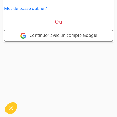
Mot de passe oublié ?
Ou
Continuer avec un compte Google
 le contenu de ce site vous intéresse
s on aimerait bien vous accompagner
kies :
dience
s certifiés par
Je choisis
OK pour moi