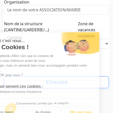
passe
mot
Organisation
de
passe
Nom de la structure
Zone de
(CANTINE/GARDERIE/...)
vacances
scolaires
Salut c'est nous...
les Cookies !
On a attendu d'être sûrs que le contenu de
ce site vous intéresse avant de vous
déranger, mais on aimerait bien vous accompagner pendant votre
visite...
C'est OK pour vous ?
À quoi servent ces cookies :
Statistiques et mesure d'audience
Consentements certifiés par
Non merci
Je choisis
OK pour moi